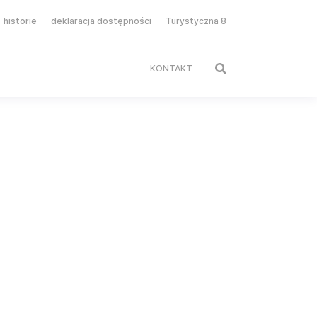
historie
deklaracja dostępności
Turystyczna 8
KONTAKT
Podlaskie
Parki narodowe
Parki krajobrazowe
Miasteczka
Musisz zobaczyć
Pogoda