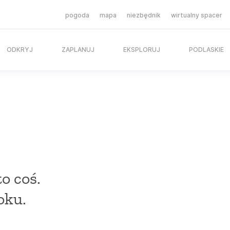
pogoda
mapa
niezbędnik
wirtualny spacer
ODKRYJ
ZAPLANUJ
EKSPLORUJ
PODLASKIE
lanuj
Eksploruj
e zjeść
Kajaki
e przenocować
Rowery
o coś.
ty turystyczne
Szlaki piesze
oku.
e się