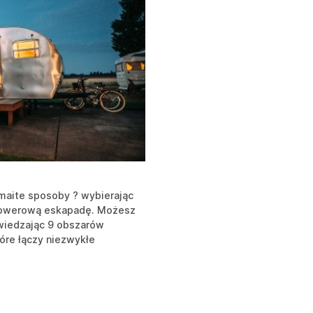
maite sposoby ? wybierając
ń rowerową eskapadę. Możesz
zwiedzając 9 obszarów
óre łączy niezwykłe