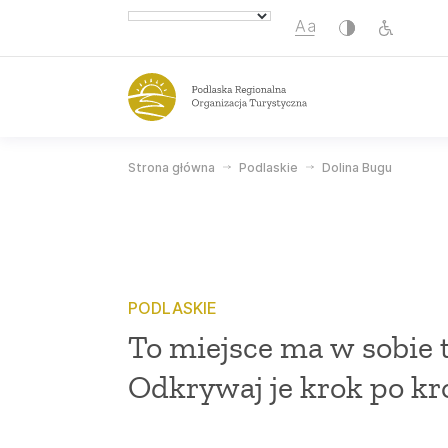
Strona główna
Podlaskie
Dolina Bugu
Odkryj
Zap
Dziedzictwo przyrodnicze
Gdzi
Dziedzictwo kulturowe
Gdzi
PODLASKIE
To miejsce ma w sobie t
Kuchnia regionalna
Ofer
Odkrywaj je krok po kr
Slowlife
Dziej