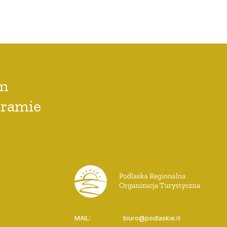
em
gramie
MAIL:
biuro@podlaskie.it