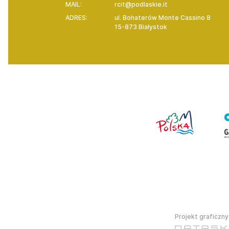
MAIL:
rcit@podlaskie.it
ADRES:
ul. Bohaterów Monte Cassino 8
15-873 Białystok
Projekt graficzny